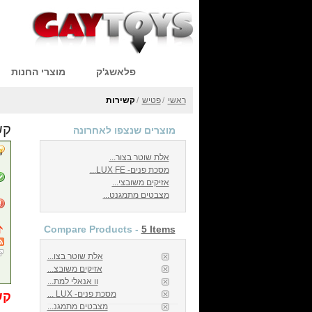
פלאשג'ק
מוצרי החנות
ראשי
/
פטיש
/
קשירות
קש
מוצרים שנצפו לאחרונה
אלת שוטר בצור...
מסכת פנים- LUX FE...
אזיקים משובצי...
מצבטים מתמגנט...
Compare Products -
5 Items
אלת שוטר בצו...
אזיקים משובצ...
וו אנאלי למת...
מסכת פנים- LUX ...
קש
מצבטים מתמגנ...