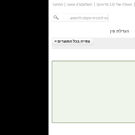
העגלה שלי (13 פריטים)
תשלום/צ'ק אאוט
התחבר
הגדלת פין
צפייה בכל המוצרים >