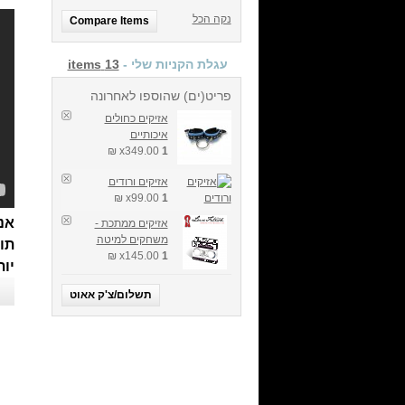
נקה הכל
Compare Items
עגלת הקניות שלי -
13 items
פריט(ים) שהוספו לאחרונה
אזיקים כחולים
איכותיים
349.00 ₪
x
1
אזיקים ורודים
99.00 ₪
x
1
אנ
אזיקים ממתכת -
משחקים למיטה
תו
145.00 ₪
x
1
יות
תשלום/צ'ק אאוט