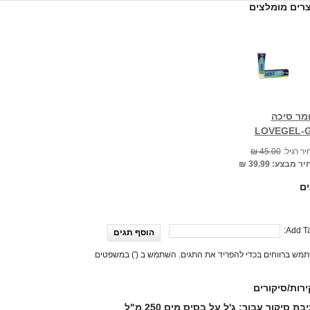
רים מומלצים
מר סיכה
LOVEGEL-
ר רגיל:
45.00 ₪
יר מבצע:
39.99 ₪
ים
Add Ta
הוסף תגים
מש ברווחים בכדי להפריד את התגים. השתמש ב (') במשפטים
רות/סיקורים
בת סיקור עבור:
ג'ל על בסיס מים 250 מ"ל