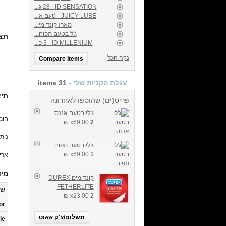
ID SENSATION - ‏28 ג...
JUICY LUBE - טעם א...
מארז קונדומי...
ג'ל בטעם תפוח...
תצו
ID MILLENIUM -‏ 3 כ...
נקה הכל
Compare Items
עגלת הקניות שלי -
31 items
תיא
פריט(ים) שהוספו לאחרונה
ג'לי בטעם אננס
חומ
69.00 ₪
x
2
נית
ג'לי בטעם תפוח
69.00 ₪
x
1
אריזה 
מיד
קונדומים DUREX
FETHERLITE
ש
23.00 ₪
x
2
or
תשלום/צ'ק אאוט
le