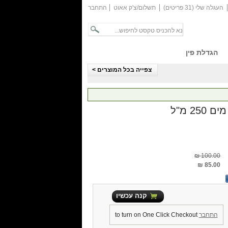
העגלה שלי (31 פריטים)
תשלום/צ'ק אאוט
התחבר
הגדלת פין
צפייה בכל המוצרים >
25 מ"ל
100.00 ₪
85.00 ₪
קנה עכשיו
התחבר
to turn on One Click Checkout