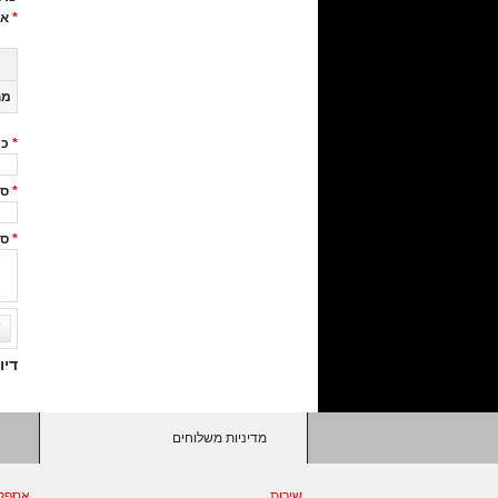
*
אי
מח
*
כי
*
סי
*
סק
ש
דיון
מדיניות משלוחים
שירות
אספק