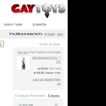
פלאשג'ק
מוצרי החנות
ראשי
/
תכשירים
/
ג'ל על בסיס מים 250 מ"ל
מוצרים נלווים
סמן פריטים להוספה לעגלה
בחר הכל
ג'ל על בסיס מים 150
מ"ל
מחיר רגיל:
99.00 ₪
מחיר מבצע:
69.00 ₪
הוסף לרשימת 'אני רוצה
גם'
Compare Products -
6 Items
שמן עיסוי בר...