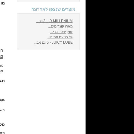
מוצ
מוצרים שנצפו לאחרונה
ID MILLENIUM -‏ 3 כר...
מארז קונדומים...
שמן עיסוי ברי...
ג'ל בטעם תפוח...
JUICY LUBE - טעם אב...
חו
G3
מחי
מח
תג
gs:
השת
סקי
כתי