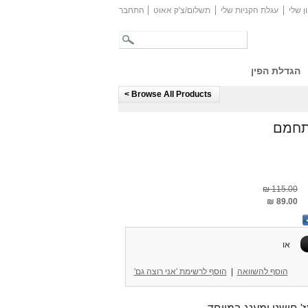
ן שלי
עגלת הקניות שלי
תשלום/צ'ק אאוט
התחבר
הגדלת הפין
Browse All Products >
תחמם
115.00 ₪
89.00 ₪
או
הוסף להשוואה
|
הוסף לרשימת 'אני רוצה גם'