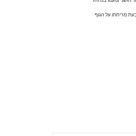
' חושני ומענג במיוחד
ת מריחתו על הגוף