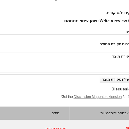
רות/סיקורים
Write a review f
שמן עיסוי מתחמם
נוי
כום סקירת המוצר
ירת מוצר
לח סקירת מוצר
Discuss
Get the
Discussion Magento extension
for f
אבטחה ודיסקרטיות
מידע
ה
מהירות ויעילות