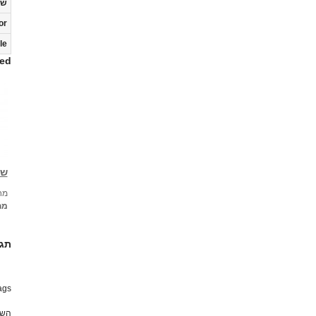
ש
or
le
ed
שמ
מחי
מח
תג
gs:
השת