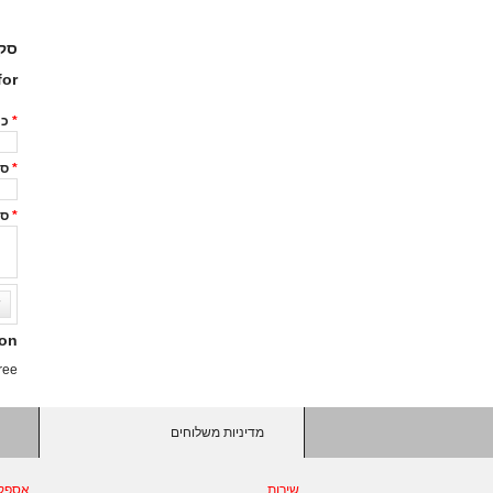
סקי
or:
*
כי
*
סי
*
סק
ש
ion
ree!
מדיניות משלוחים
שירות
אספק